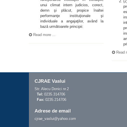
(2
unui climat intern judicios, corect,
pr
demn şi plǎcut, propice înaltei
es
performanţe instituţionale şi
in
individuale a angajaţilor, având la
in
bazǎ urmǎtoarele principii:
pr
in
Read more ...
an
pr
Read m
CJRAE Vaslui
Str. Alecu Donici nr.2
Tel:
0235.314706
Fax:
0235.214706
Adrese de email
cjrae_vaslui@yahoo.com