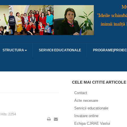
STRUCTURA
SERVICII EDUCATIONALE
PROGRAME|PROIEC
CELE MAI CITITE ARTICOLE
Contact
Acte necesare
Servicii educationale
Hits: 2254
Invatare online
Echipa CJRAE Vaslui