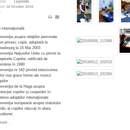
User
Legislatie
hed:
18 October 2016
5
e internaţională:
nvenţia asupra relaţiilor personale
re privesc copiii, adoptată la
rasbourg la 15 Mai 2003
nvenţia Naţiunilor Unite cu privire la
epturile Copiilor, ratificată de
mânia în 1990
nvenţia nr 182 privind interzicerea
lor mai grave forme ale muncii
piilor
nvenţia de la Haga asupra
otecţiei copiilor şi cooperării în
teria adopţiilor internaţionale
nvenţia europeană asupra statutului
ridic al copiilor născuţi în afara
sătoriei
ore ...