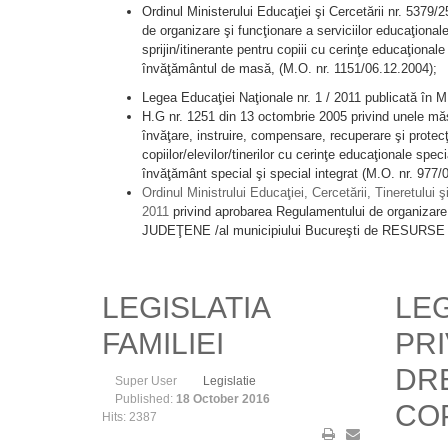
Ordinul Ministerului Educaţiei şi Cercetării nr. 5379/
de organizare şi funcţionare a serviciilor educaţional
sprijin/itinerante pentru copiii cu cerinţe educaţionale
învăţământul de masă, (M.O. nr. 1151/06.12.2004);
Legea Educaţiei Naţionale nr. 1 / 2011 publicată în 
H.G nr. 1251 din 13 octombrie 2005 privind unele măsu
învăţare, instruire, compensare, recuperare şi protec
copiilor/elevilor/tinerilor cu cerinţe educaţionale spec
învăţământ special şi special integrat (M.O. nr. 977/
Ordinul Ministrului Educaţiei, Cercetării, Tineretului 
2011
privind aprobarea Regulamentului de organiza
JUDEŢENE /al municipiului Bucureşti de RESUR
LEGISLATIA
LEG
FAMILIEI
PRI
DR
Super User
Legislatie
Published:
18 October 2016
CO
Hits: 2387