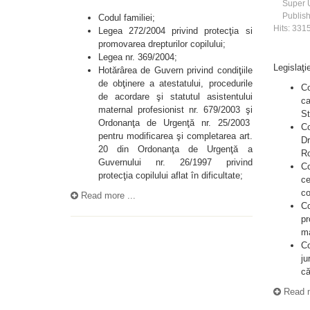
Super 
Publis
Codul familiei;
Hits: 331
Legea 272/2004 privind protecţia si
promovarea drepturilor copilului;
Legea nr. 369/2004;
Legislaţi
Hotărârea de Guvern privind condiţiile
de obţinere a atestatului, procedurile
Co
de acordare şi statutul asistentului
ca
maternal profesionist nr. 679/2003 şi
St
Ordonanţa de Urgenţă nr. 25/2003
Co
pentru modificarea şi completarea art.
Dr
20 din Ordonanţa de Urgenţă a
Ro
Guvernului nr. 26/1997 privind
Co
protecţia copilului aflat în dificultate;
ce
co
Read more ...
Co
pr
ma
Co
ju
că
Read m