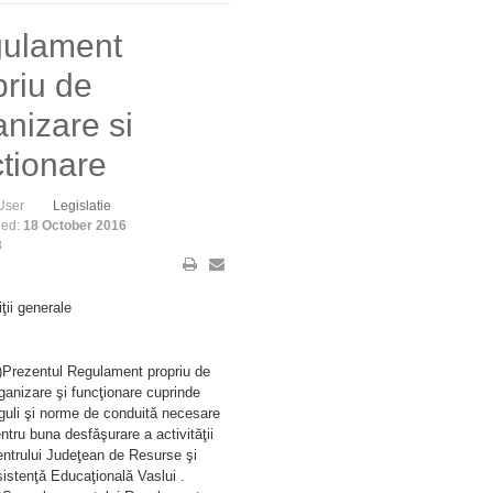
ulament
priu de
anizare si
ctionare
User
Legislatie
hed:
18 October 2016
8
iţii generale
)Prezentul Regulament propriu de
ganizare şi funcţionare cuprinde
guli şi norme de conduitǎ necesare
ntru buna desfǎşurare a activităţii
ntrului Judeţean de Resurse şi
istenţǎ Educaţionalǎ Vaslui .