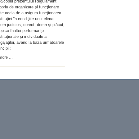
)Scopul prezentului Regulament
opriu de organizare şi funcţionare
te acela de a asigura funcţionarea
stituţiei în condiţiile unui climat
tern judicios, corect, demn şi plǎcut,
opice înaltei performanţe
stituţionale şi individuale a
gajaţilor, având la bazǎ urmǎtoarele
incipii:
ore ...