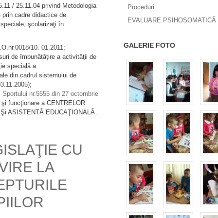
25.11 / 25.11.04 privind Metodologia
Proceduri
e prin cadre didactice de
EVALUARE PSIHOSOMATICĂ 
 speciale, şcolarizaţi în
GALERIE FOTO
M.O.nr.0018/10. 01.2011;
ri de îmbunătăţire a activităţii de
ţie specială a
iale din cadrul sistemului de
03.11.2005);
şi Sportului nr.5555 din 27 octombrie
re şi funcţionare a CENTRELOR
SE Şi ASISTENTǍ EDUCAŢIONALǍ .
ISLAŢIE CU
VIRE LA
EPTURILE
PIILOR