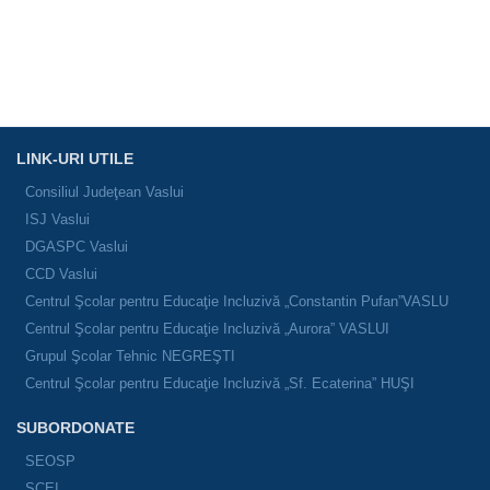
LINK-URI UTILE
Consiliul Judeţean Vaslui
ISJ Vaslui
DGASPC Vaslui
CCD Vaslui
Centrul Şcolar pentru Educaţie Incluzivă „Constantin Pufan”VASLU
Centrul Şcolar pentru Educaţie Incluzivă „Aurora” VASLUI
Grupul Şcolar Tehnic NEGREŞTI
Centrul Şcolar pentru Educaţie Incluzivă „Sf. Ecaterina” HUŞI
SUBORDONATE
SEOSP
SCEI