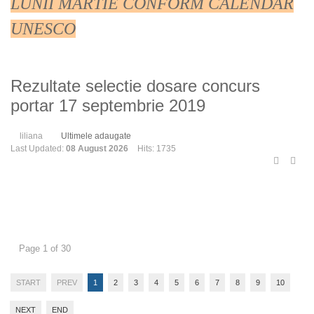
LUNII MARTIE CONFORM CALENDAR
UNESCO
Rezultate selectie dosare concurs
portar 17 septembrie 2019
liliana
Ultimele adaugate
Last Updated:
08 August 2026
Hits: 1735
Page 1 of 30
START
PREV
1
2
3
4
5
6
7
8
9
10
NEXT
END