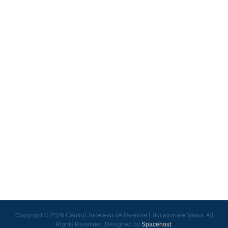
Copyright © 2026 Centrul Judetean de Resurse Educationale Vaslui. All
Rights Reserved. Designed by
Spacehost
.