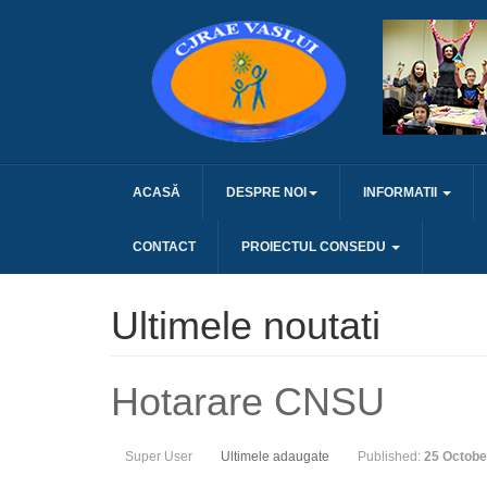
ACASĂ
DESPRE NOI
INFORMATII
CONTACT
PROIECTUL CONSEDU
Ultimele noutati
Hotarare CNSU
Super User
Ultimele adaugate
Published:
25 Octobe