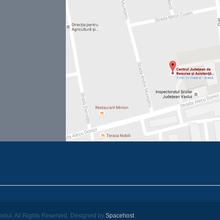
slui. All Rights Reserved. Designed by
Spacehost
.