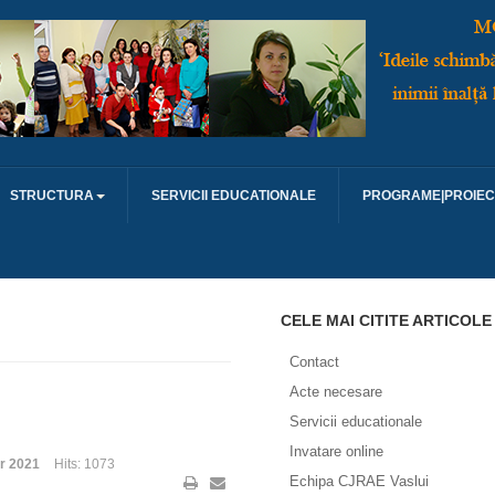
STRUCTURA
SERVICII EDUCATIONALE
PROGRAME|PROIEC
CELE MAI CITITE ARTICOLE
Contact
Acte necesare
Servicii educationale
Invatare online
r 2021
Hits: 1073
Echipa CJRAE Vaslui