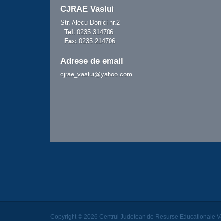
CJRAE Vaslui
Str. Alecu Donici nr.2
Tel:
0235.314706
Fax:
0235.214706
Adrese de email
cjrae_vaslui@yahoo.com
Copyright © 2026 Centrul Judetean de Resurse Educationale Va