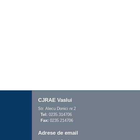
CJRAE Vaslui
Str. Alecu Donici nr.2
Tel:
0235.314706
Fax:
0235.214706
Adrese de email