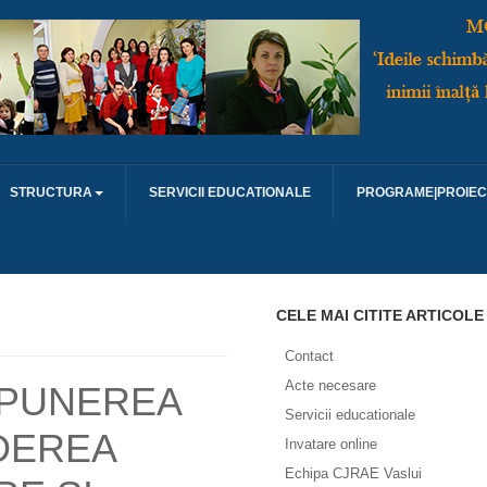
STRUCTURA
SERVICII EDUCATIONALE
PROGRAME|PROIEC
CELE MAI CITITE ARTICOLE
Contact
Acte necesare
EPUNEREA
Servicii educationale
DEREA
Invatare online
Echipa CJRAE Vaslui