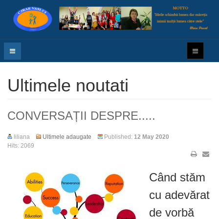
Ultimele noutati
CONVERSAȚII DESPRE.....
liliana
Ultimele adaugate
Published:
12 May 2020
Hits: 2069
Când stăm
cu adevărat
de vorbă