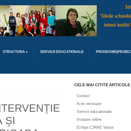
STRUCTURA
SERVICII EDUCATIONALE
PROGRAME|PROIEC
CELE MAI CITITE ARTICOLE
Contact
Acte necesare
NTERVENȚIE
Servicii educationale
 ȘI
Invatare online
Echipa CJRAE Vaslui