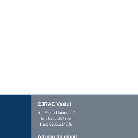
CJRAE Vaslui
Str. Alecu Donici nr.2
Tel:
0235.314706
Fax:
0235.214706
Adrese de email