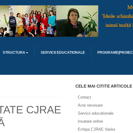
STRUCTURA
SERVICII EDUCATIONALE
PROGRAME|PROIEC
CELE MAI CITITE ARTICOLE
Contact
Acte necesare
TATE CJRAE
Servicii educationale
Ă
Invatare online
Echipa CJRAE Vaslui