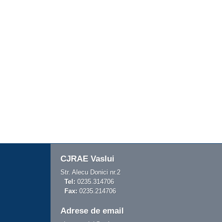
CJRAE Vaslui
Str. Alecu Donici nr.2
Tel:
0235.314706
Fax:
0235.214706
Adrese de email