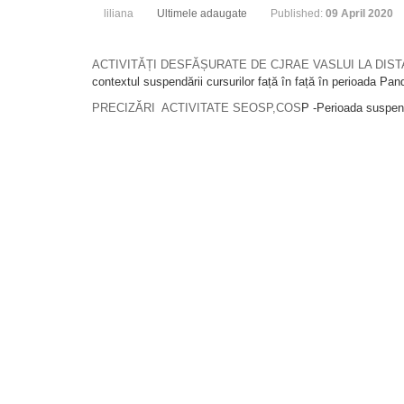
liliana
Ultimele adaugate
Published:
09 April 2020
ACTIVITĂȚI DESFĂȘURATE DE CJRAE VASLUI LA DISTAN
contextul suspendării cursurilor față în față în perioada Pan
PRECIZĂRI ACTIVITATE SEOSP,COS
P -Perioada suspendă