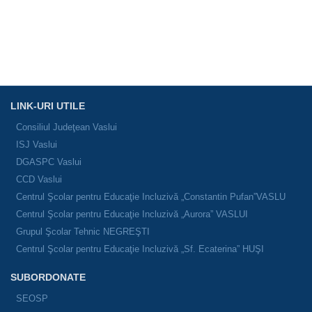
LINK-URI UTILE
Consiliul Judeţean Vaslui
ISJ Vaslui
DGASPC Vaslui
CCD Vaslui
Centrul Şcolar pentru Educaţie Incluzivă „Constantin Pufan”VASLU
Centrul Şcolar pentru Educaţie Incluzivă „Aurora” VASLUI
Grupul Şcolar Tehnic NEGREŞTI
Centrul Şcolar pentru Educaţie Incluzivă „Sf. Ecaterina” HUŞI
SUBORDONATE
SEOSP