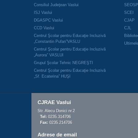
Consiliul Judeţean Vaslui
SEOS
ISJ Vaslui
SCEI
DGASPC Vaslui
CJAP
CCD Vaslui
CJL
Centrul Şcolar pentru Educaţie Incluzivă
Bibliot
„Constantin Pufan”VASLU
Ultimele
Centrul Şcolar pentru Educaţie Incluzivă
„Aurora” VASLUI
Grupul Şcolar Tehnic NEGREŞTI
Centrul Şcolar pentru Educaţie Incluzivă
„Sf. Ecaterina” HUŞI
CJRAE Vaslui
Str. Alecu Donici nr.2
Tel:
0235.314706
Fax:
0235.214706
Adrese de email