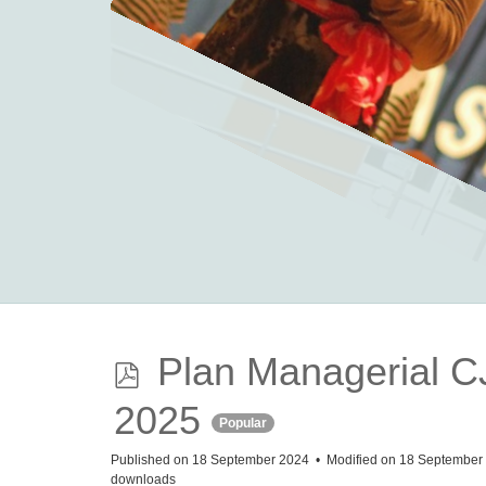
CJRAE VASLUI
Centrul Județean de Resurse și Asistență
educațională
Vaslui
.
Vaslui
p
Plan Managerial 
d
2025
Popular
f
Published on 18 September 2024
Modified on 18 Septembe
downloads