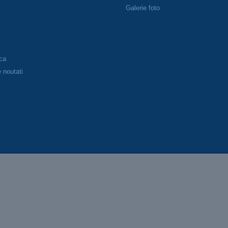
P
Galerie foto
eca
 noutati