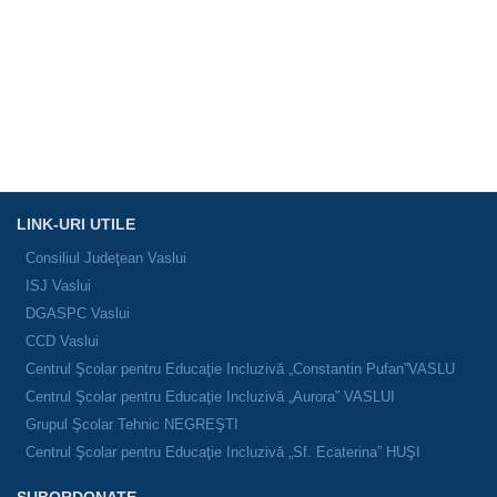
LINK-URI UTILE
Consiliul Judeţean Vaslui
ISJ Vaslui
DGASPC Vaslui
CCD Vaslui
Centrul Şcolar pentru Educaţie Incluzivă „Constantin Pufan”VASLU
Centrul Şcolar pentru Educaţie Incluzivă „Aurora” VASLUI
Grupul Şcolar Tehnic NEGREŞTI
Centrul Şcolar pentru Educaţie Incluzivă „Sf. Ecaterina” HUŞI
SUBORDONATE