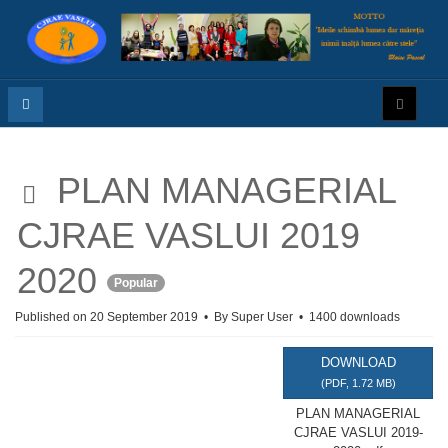
p
PLAN MANAGERIAL
d
CJRAE VASLUI 2019
f
2020
Popular
Published on 20 September 2019
By
Super User
1400 downloads
DOWNLOAD
(
PDF,
1.72 MB
)
PLAN MANAGERIAL
CJRAE VASLUI 2019-