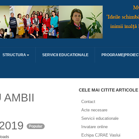
STRUCTURA
SERVICII EDUCATIONALE
PROGRAME|PROIEC
CELE MAI CITITE ARTICOLE
 AMBII
Contact
Acte necesare
Servicii educationale
2019
Popular
Invatare online
Echipa CJRAE Vaslui
loads