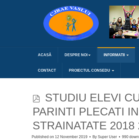
ACASĂ
DESPRE NOI
INFORMATII
CONTACT
PROIECTUL CONSEDU
p
STUDIU ELEVI CU
d
PARINTI PLECATI IN
f
STRAINATATE 2018 
Published on 12 November 2019
By
Super User
990 down