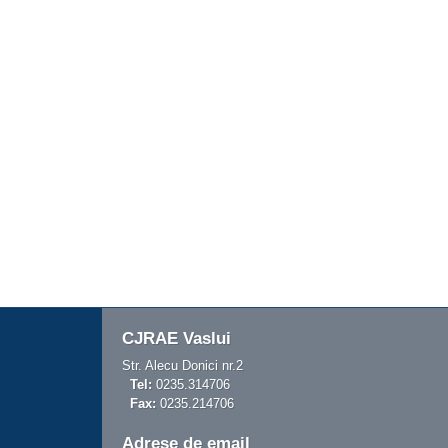
CJRAE Vaslui
Str. Alecu Donici nr.2
Tel:
0235.314706
Fax:
0235.214706
Adrese de email