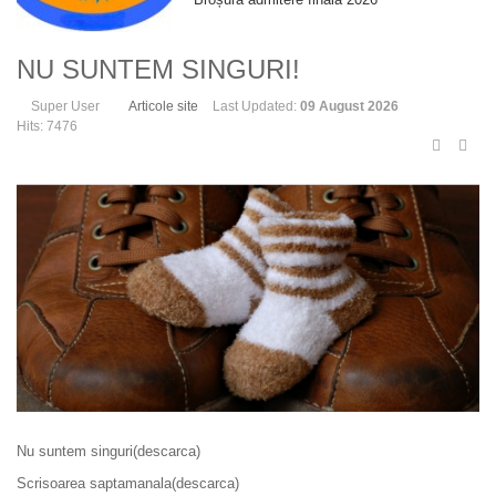
NU SUNTEM SINGURI!
Super User
Articole site
Last Updated:
09 August 2026
Hits: 7476
Nu suntem singuri(descarca)
Scrisoarea saptamanala(descarca)