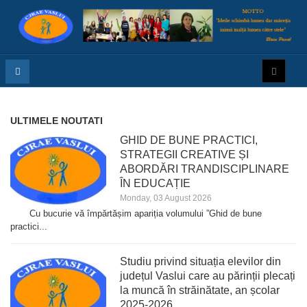
ULTIMELE NOUTATI
GHID DE BUNE PRACTICI,
STRATEGII CREATIVE ȘI
ABORDĂRI TRANDISCIPLINARE
ÎN EDUCAȚIE
Monday, 03 August 2026
Cu bucurie vă împărtășim apariția volumului ”Ghid de bune
practici...
Studiu privind situația elevilor din
județul Vaslui care au părinții plecați
la muncă în străinătate, an școlar
2025-2026