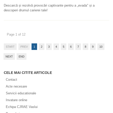
Descarcă și rezolvă provocări captivante pentru a „evada" și a
descoperi drumul carierei tale!
Page 1 of 12
START
PREV
1
2
3
4
5
6
7
8
9
10
NEXT
END
CELE MAI CITITE ARTICOLE
Contact
Acte necesare
Servicii educationale
Invatare online
Echipa CJRAE Vaslui