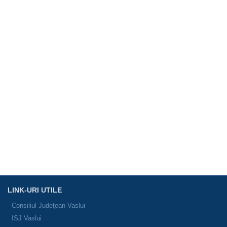
LINK-URI UTILE
Consiliul Judeţean Vaslui
ISJ Vaslui