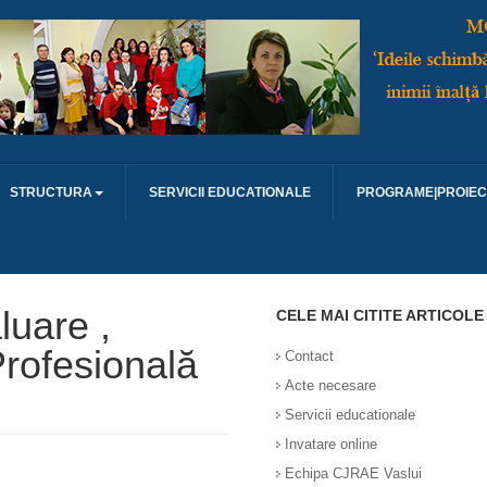
STRUCTURA
SERVICII EDUCATIONALE
PROGRAME|PROIEC
uare ,
CELE MAI CITITE ARTICOLE
Profesională
Contact
Acte necesare
Servicii educationale
Invatare online
Echipa CJRAE Vaslui