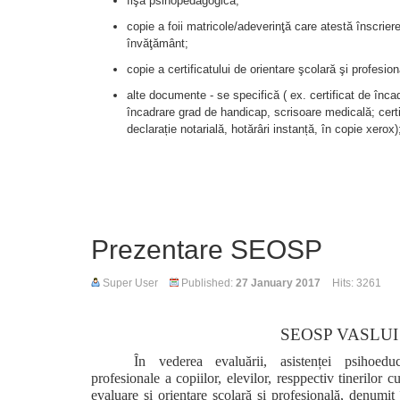
fişă psihopedagogică;
copie a foii matricole/adeverinţă care atestă înscriere
învăţământ;
copie a certificatului de orientare şcolară şi profesion
alte documente - se specifică ( ex. certificat de înc
încadrare grad de handicap, scrisoare medicală; certi
declarație notarială, hotărâri instanță, în copie xerox)
Prezentare SEOSP
Super User
Published:
27 January 2017
Hits: 3261
SEOSP VASLUI
Ȋn vederea evaluării, asistenței psihoeduc
profesionale a copiilor, elevilor, resppectiv tinerilor 
evaluare şi orientare şcolară şi profesională, denum