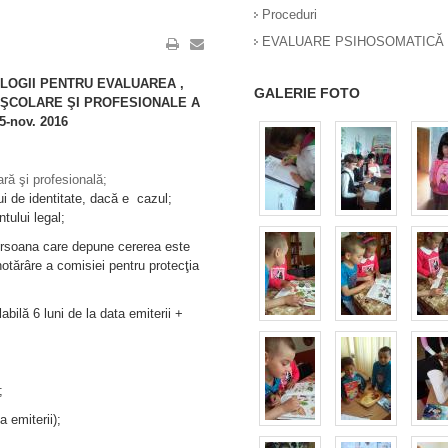
Proceduri
EVALUARE PSIHOSOMATICĂ 
OGII PENTRU EVALUAREA ,
GALERIE FOTO
I ŞCOLARE ŞI PROFESIONALE A
5-nov. 2016
ră şi profesională;
lui de identitate, dacă e cazul;
ntului legal;
ersoana care depune cererea este
/hotărâre a comisiei pentru protecţia
ilă 6 luni de la data emiterii +
;
a emiterii);