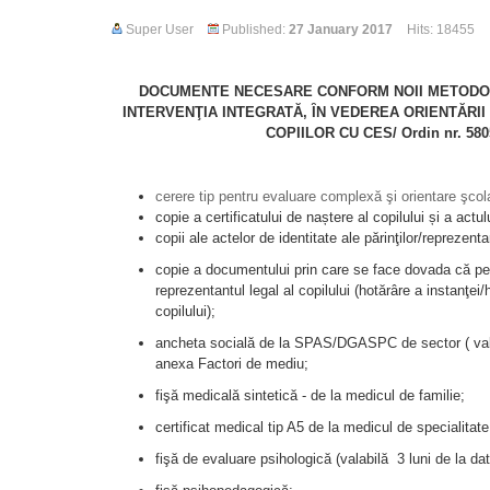
Super User
Published:
27 January 2017
Hits: 18455
DOCUMENTE NECESARE CONFORM NOII METODOL
INTERVENŢIA INTEGRATĂ, ȊN VEDEREA ORIENTĂRI
COPIILOR CU CES/ Ordin nr. 580
cerere tip pentru evaluare complexă şi orientare şcola
copie a certificatului de naștere al copilului și a actu
copii ale actelor de identitate ale părinţilor/reprezenta
copie a documentului prin care se face dovada că p
reprezentantul legal al copilului (hotărâre a instanţei
copilului);
ancheta socială de la SPAS/DGASPC de sector ( valab
anexa Factori de mediu;
fişă medicală sintetică - de la medicul de familie;
certificat medical tip A5 de la medicul de specialitate
fişă de evaluare psihologică (valabilă 3 luni de la dat