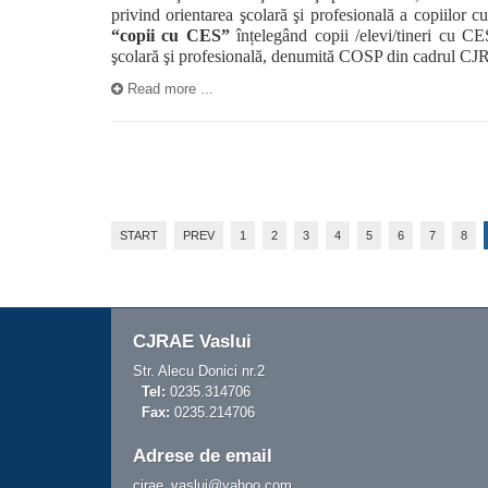
privind orientarea şcolară şi profesională a copiilor 
“copii cu CES”
înțelegând copii /elevi/tineri cu CE
şcolară şi profesională, denumită COSP din cadrul CJ
Read more ...
START
PREV
1
2
3
4
5
6
7
8
CJRAE Vaslui
Str. Alecu Donici nr.2
Tel:
0235.314706
Fax:
0235.214706
Adrese de email
cjrae_vaslui@yahoo.com