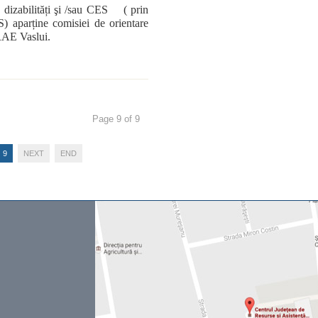
cu dizabilități şi /sau CES ( prin
S) aparține comisiei de orientare
RAE Vaslui.
Page 9 of 9
9
NEXT
END