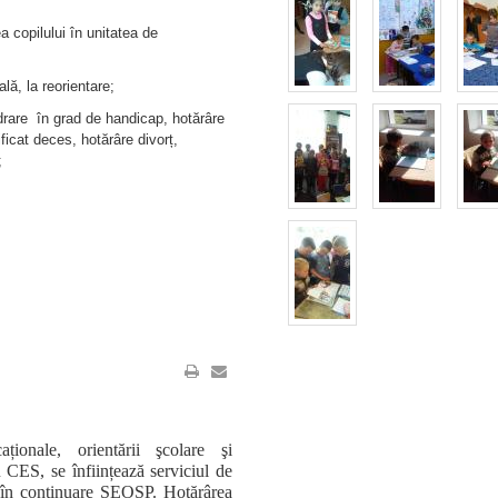
a copilului în unitatea de
ală, la reorientare;
adrare în grad de handicap, hotărâre
ficat deces, hotărâre divorț,
;
aționale, orientării şcolare şi
cu CES, se înființează serviciul de
it în continuare SEOSP. Hotărârea