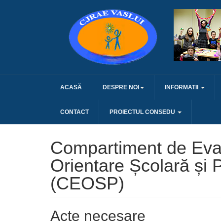
ACASĂ
DESPRE NOI
INFORMATII
CONTACT
PROIECTUL CONSEDU
Compartiment de Eval
Orientare Școlară și 
(CEOSP)
Acte necesare